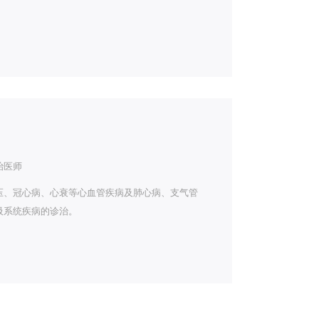
治医师
压、冠心病、心衰等心血管疾病及肺心病、支气管
吸系统疾病的诊治。