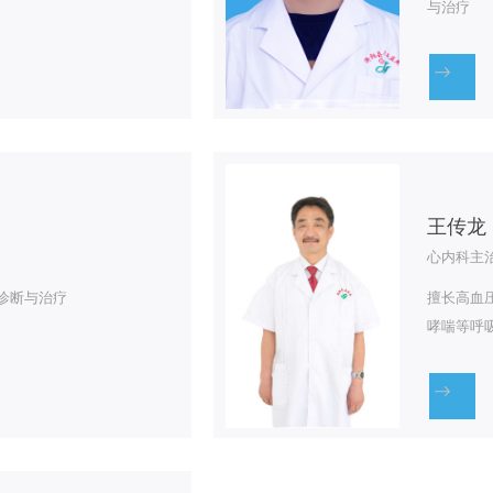
与治疗
王传龙
心内科主
诊断与治疗
擅长高血
哮喘等呼